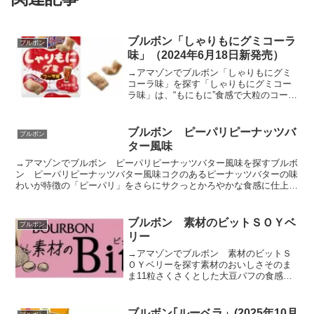
ブルボン「しゃりもにグミコーラ
ブルボン
味」（2024年6月18日新発売）
→アマゾンでブルボン「しゃりもにグミ
コーラ味」を探す「しゃりもにグミコー
ラ味」は、“もにもに”食感で大粒のコーラ
味のソフトグミに、歯ざわりのよい“しゃ
りっとパウダー”をたっぷりまとわせまし
た。口の中に押し寄せる“しゃりもに”食感
ブルボン ピーパリピーナッツバ
ブルボン
と爽快なコー...
ター風味
→アマゾンでブルボン ピーパリピーナッツバター風味を探すブルボ
ン ピーパリピーナッツバター風味コクのあるピーナッツバターの味
わいが特徴の「ピーパリ」をさらにサクっとかろやかな食感に仕上げ
ました。相性の良い衣掛けカシューナッツをミックスしてい...
ブルボン 素材のビットＳＯＹベ
ブルボン
リー
→アマゾンでブルボン 素材のビットＳ
ＯＹベリーを探す素材のおいしさそのま
ま11粒さくさくとした大豆パフの食感
と、豆乳の優しい甘みをお楽しみいただ
けるいちご風味の1粒チョコレートです。
パッケージ等環境に配慮した商品に仕上
ブルボン｢ルーベラ」(2025年10月