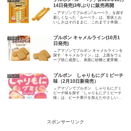
ブルボン
げています。原材料名／...
14日発売)3年ぶりに販売再開
→アマゾンでブルボン｢ルーベラ」を探す
新しくなった「ルーベラ」は、形状とお
いしさはそのままに、これまで２本個装
で開封しづらかった包装を１本個装に変
更し、食べやすくしました。ふんわりと
香るバターの風味に、サクサクとした軽
ブルボン キャメルライン(10月1
ブルボン
い口あたりと繊細で優し...
日発売)
→アマゾンでブルボン キャメルラインを
探す「キャメルライン」は、上面をウェ
ーブ状に成形し、表面に砂糖と麦芽糖を
まぶして焼きあげたキャラメル味のクッ
キーです。表面のカリカリ、ザクザクと
した食感、そしてクッキーのサクサクと
ブルボン しゃりもにグミピーチ
ブルボン
した食感を一度にお楽し...
味（2月10日新発売）
→アマゾンでブルボン しゃりもにグミ
ピーチ味を探す「しゃりもにグミピーチ
味」は、ピーチ果汁を加えたやさしい甘
さで“もにもに食感”のエアイングミに、甘
酸っぱい“しゃりっとパウダー”をまとわせ
ました。ピーチのフルーティーな甘味を
しゃりもに食感と...
スポンサーリンク