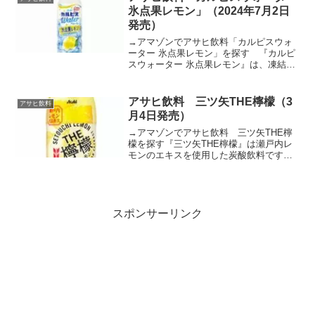
エールアップル(5...
氷点果レモン」（2024年7月2日
発売）
→アマゾンでアサヒ飲料「カルピスウォ
ーター 氷点果レモン」を探す 『カルピ
スウォーター 氷点果レモン』は、凍結し
たレモンの果実から高圧で抽出した氷点
下粉砕レモンエキスを『カルピスウォー
ター』にブレンドした乳性飲料です。氷
アサヒ飲料 三ツ矢THE檸檬（3
アサヒ飲料
点下粉砕レモンエキス...
月4日発売）
→アマゾンでアサヒ飲料 三ツ矢THE檸
檬を探す『三ツ矢THE檸檬』は瀬戸内レ
モンのエキスを使用した炭酸飲料です。
本格的なレモンの味わいと強炭酸の心地
良い刺激が特長です。果皮の持つ香り、
果汁の持つおいしさをまるごと凍結粉砕
したレモンエキスを配...
スポンサーリンク