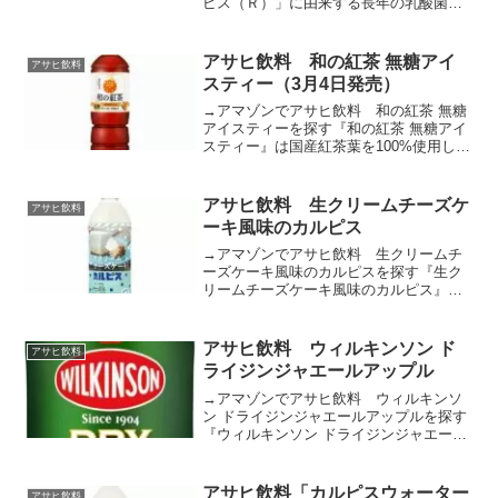
ピス（Ｒ）」に由来する長年の乳酸菌研
究により選び抜かれたＬ－９２乳酸菌を
配合した小さな「カルピス（Ｒ）」で
す。Ｌ－９２乳酸菌は健康な人の免疫機
アサヒ飲料 和の紅茶 無糖アイ
アサヒ飲料
能の維持に...
スティー（3月4日発売）
→アマゾンでアサヒ飲料 和の紅茶 無糖
アイスティーを探す『和の紅茶 無糖アイ
スティー』は国産紅茶葉を100%使用し、
本格的な紅茶の深い味わいがありながら
も、尖りなくまろやかな飲みやすさが特
長の国産素材にこだわり抜いた紅茶飲料
アサヒ飲料 生クリームチーズケ
アサヒ飲料
です。アサヒ 和...
ーキ風味のカルピス
→アマゾンでアサヒ飲料 生クリームチ
ーズケーキ風味のカルピスを探す『生ク
リームチーズケーキ風味のカルピス』
は、生クリーム専門店「Milk」の看板メ
ニュー｢究極の生クリームチーズケーキ｣
を参考に「カルピス」をブレンドした乳
アサヒ飲料 ウィルキンソン ド
アサヒ飲料
性飲料です。生クリー...
ライジンジャエールアップル
→アマゾンでアサヒ飲料 ウィルキンソ
ン ドライジンジャエールアップルを探す
『ウィルキンソン ドライジンジャエール
アップル』は、甘酸っぱいアップルとピ
リッと刺激的なジンジャが特長の炭酸飲
料です。ウィルキンソン ドライジンジャ
アサヒ飲料「カルピスウォーター
アサヒ飲料