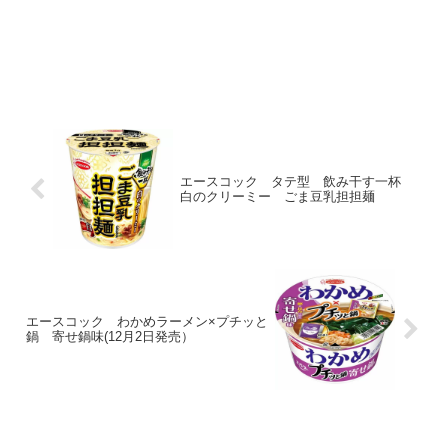
エースコック タテ型 飲み干す一杯
白のクリーミー ごま豆乳担担麺
エースコック わかめラーメン×プチッと
鍋 寄せ鍋味(12月2日発売）