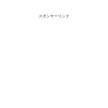
厚感をアップ！ツルっと滑らかな幅広い
うどんらしいめんです。適度に味付けを
行い、スープと相...
スポンサーリンク