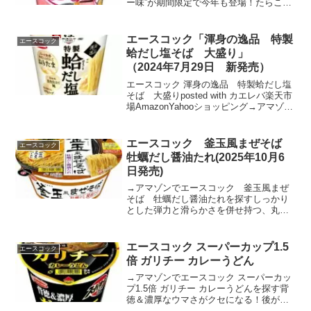
ー味”が期間限定で今年も登場！たらこの
旨みとふわりと香るバターの風味が食欲
をそそる一杯！まるで家庭で調理した焼
そばのような、もちもちとした食感が特
エースコック「渾身の逸品 特製
エースコック
長の「もちもち真空仕...
蛤だし塩そば 大盛り」
（2024年7月29日 新発売）
エースコック 渾身の逸品 特製蛤だし塩
そば 大盛りposted with カエレバ楽天市
場AmazonYahooショッピング→アマゾン
でエースコック「渾身の逸品 特製蛤だ
し塩そば 大盛り」を探すもちもち食感
を心行くまで楽しめる大盛り仕様の多...
エースコック 釜玉風まぜそば
エースコック
牡蠣だし醤油たれ(2025年10月6
日発売)
→アマゾンでエースコック 釜玉風まぜ
そば 牡蠣だし醤油たれを探すしっかり
とした弾力と滑らかさを併せ持つ、丸刃
の太めんです。口の中で存在感をしっか
りと感じられる、食べごたえのあるめん
に仕上げました。ポークやチキンを利か
エースコック スーパーカップ1.5
エースコック
せた和風の牡蠣だし醤油た...
倍 ガリチー カレーうどん
→アマゾンでエースコック スーパーカッ
プ1.5倍 ガリチー カレーうどんを探す背
徳＆濃厚なウマさがクセになる！後がけ
のチーズ入りふりかけがマイルドさと濃