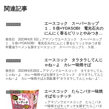
関連記事
エースコック スーパーカップ
エースコック
１．５倍×YOASOBI 電光石火の
にんにく香るビリッとやみつき旨
辛醤油ラーメン
発売日 2023年6月 5日→アマゾンでエースコック スーパーカップ
１．５倍×YOASOBI 電光石火のにんにく香るビリッとやみつき旨
辛醤油ラーメンを探すエースコック スーパーカップ１．５倍
×YOASOBI 電光石火のにんにく香るビリッとや...
エースコック タラタラしてんじ
エースコック
ゃね～よ カレー味焼そば
発売日 2023年6月26日→アマゾンでエースコック タラタラしてん
じゃね～よ カレー味焼そばを探すエースコック タラタラしてんじ
ゃね～よ カレー味焼そば人気駄菓子“タラタラしてんじゃね～よ”が
カップ焼そばになって登場！新規具材の後入れ魚肉...
エースコック たらこバター味焼
エースコック
そばモッチッチ
→アマゾンでエースコック たらこバタ
ー味焼そばモッチッチを探す“たらこバタ