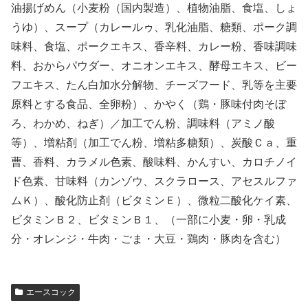
油揚げめん（小麦粉（国内製造）、植物油脂、食塩、しょ
うゆ）、スープ（カレールゥ、乳化油脂、糖類、ポーク調
味料、食塩、ポークエキス、香辛料、カレー粉、香味調味
料、おからパウダー、オニオンエキス、酵母エキス、ビー
フエキス、たん白加水分解物、チーズフード、乳等を主要
原料とする食品、全卵粉）、かやく（鶏・豚味付肉そぼ
ろ、わかめ、ねぎ）／加工でん粉、調味料（アミノ酸
等）、増粘剤（加工でん粉、増粘多糖類）、炭酸Ｃａ、重
曹、香料、カラメル色素、酸味料、かんすい、カロチノイ
ド色素、甘味料（カンゾウ、スクラロース、アセスルファ
ムＫ）、酸化防止剤（ビタミンＥ）、微粒二酸化ケイ素、
ビタミンＢ２、ビタミンＢ１、（一部に小麦・卵・乳成
分・オレンジ・牛肉・ごま・大豆・鶏肉・豚肉を含む）
エースコック