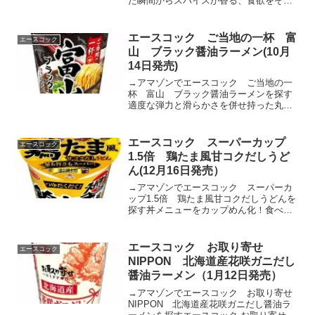
た瞬間からスパイスが香る、食欲をそそ
る一杯！滑らかでコシのある歯切れの良
いめんです。適度な味付けをすることで
めんのおいしさを引き立たせました。い
エースコック ご当地の一杯 富
エースコック
りこや鰹のだしにオイスタ...
山 ブラック醤油ラーメン(10月
14日発売)
→アマゾンでエースコック ご当地の一
杯 富山 ブラック醤油ラーメンを探す
適度な弾力と滑らかさを併せ持った丸刃
のめんです。チキンをベースに醤油の旨
みと黒胡椒を利かせた醤油スープです。
液体スープを加えることでコク深い醤油
エースコック スーパーカップ
エースコック
の風味を感じられ、最後ま...
1.5倍 鶏たま風甘コクだしうど
ん(12月16日発売）
→アマゾンでエースコック スーパーカ
ップ1.5倍 鶏たま風甘コクだしうどんを
探す丼メニューをカップめん化！食べ進
める度に感じる濃いめの味わいがクセに
なる一杯ツルっと滑らかな幅広いうどん
らしいめんです。適度に味付けを行い、
エースコック お取り寄せ
エースコック
スープと相性良く仕上...
NIPPON 北海道産花咲ガニだし
醤油ラーメン（1月12日発売）
→アマゾンでエースコック お取り寄せ
NIPPON 北海道産花咲ガニだし醤油ラ