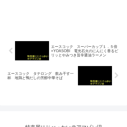
エースコック スーパーカップ１．５倍
×YOASOBI 電光石火のにんにく香るビ
リッとやみつき旨辛醤油ラーメン
エースコック タテロング 飲み干す一
杯 地鶏と鴨だしの芳醇中華そば