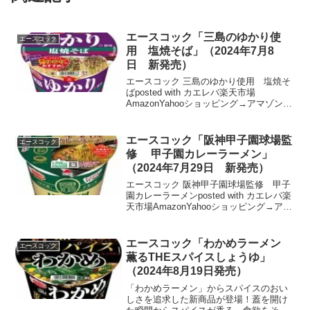
エースコック「三島のゆかり使
エースコック
用 塩焼そば」（2024年7月8
日 新発売）
エースコック 三島のゆかり使用 塩焼そ
ばposted with カエレバ楽天市場
AmazonYahooショッピング→アマゾンで
エースコック「三島のゆかり使用 塩焼
そば」を探すめん：適度な弾力とコシを
併せ持つめんです。(湯戻し時間:3分)ソ
エースコック「阪神甲子園球場監
エースコック
ー...
修 甲子園カレーラーメン」
（2024年7月29日 新発売）
エースコック 阪神甲子園球場監修 甲子
園カレーラーメンposted with カエレバ楽
天市場AmazonYahooショッピング→アマ
ゾンでエースコック「阪神甲子園球場監
修 甲子園カレーラーメン」 を探す野
球の聖地「阪神甲子園球場」100...
エースコック「わかめラーメン
エースコック
薫るTHEスパイスしょうゆ」
（2024年8月19日発売）
「わかめラーメン」からスパイスのおい
しさを追求した新商品が登場！蓋を開け