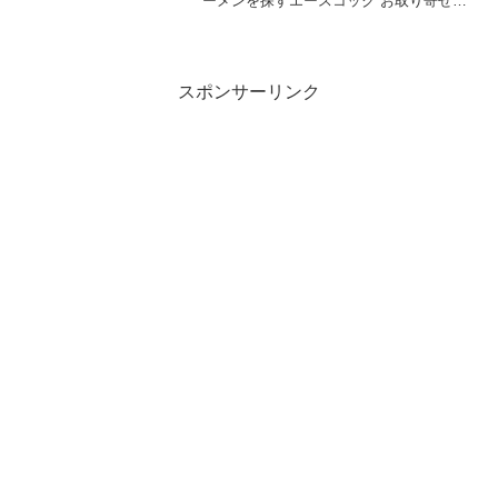
ーメンを探すエースコック お取り寄せ
NIPPON 北海道産花咲ガニだし醤油ラー
メンposted with カエレバ Yahooショッピ
ングAmazon楽天市場適度な...
スポンサーリンク